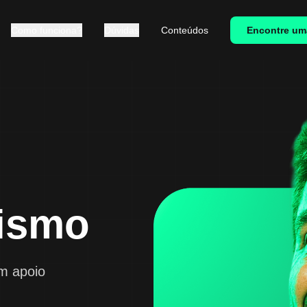
Como funciona?
Dúvidas
Conteúdos
Encontre um
ismo
om apoio